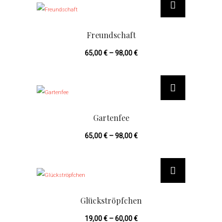
i
e
Freundschaft
s
65,00
€
–
98,00
€
e
s
D
P
i
r
e
o
Gartenfee
s
d
65,00
€
–
98,00
€
e
u
s
k
D
P
t
i
r
w
e
o
Glückströpfchen
e
s
d
i
19,00
€
–
60,00
€
e