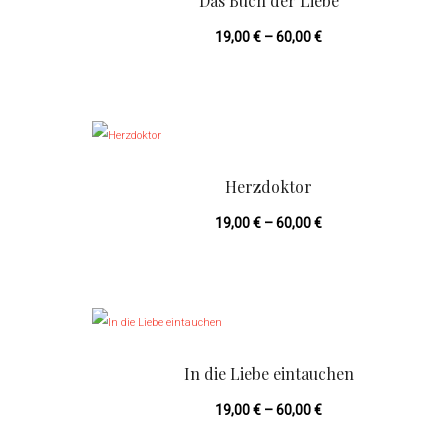
Das Buch der Liebe
s
19,00
€
–
60,00
€
e
s
P
D
r
i
o
e
Herzdoktor
d
s
u
19,00
€
–
60,00
€
e
k
s
t
P
D
w
r
i
e
o
e
i
In die Liebe eintauchen
d
s
s
u
19,00
€
–
60,00
€
e
t
k
s