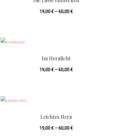
Die Liebe entdecken
s
19,00
€
–
60,00
€
e
s
P
D
r
i
o
e
Im Herzlicht
d
s
u
19,00
€
–
60,00
€
e
k
s
t
P
D
w
r
i
e
o
e
i
Leichtes Herz
d
s
s
u
19,00
€
–
60,00
€
e
t
k
s