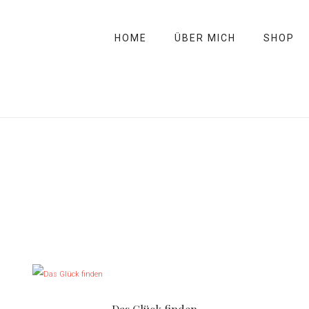
HOME
ÜBER MICH
SHOP
D
i
e