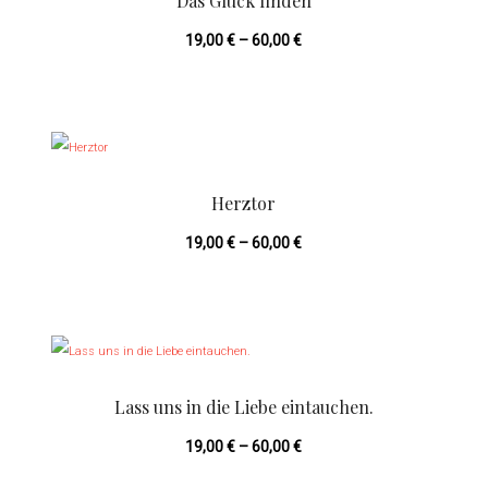
Das Glück finden
s
19,00
€
–
60,00
€
e
s
P
D
r
i
o
e
Herztor
d
s
u
19,00
€
–
60,00
€
e
k
s
t
P
D
w
r
i
e
o
e
i
Lass uns in die Liebe eintauchen.
d
s
s
u
19,00
€
–
60,00
€
e
t
k
s