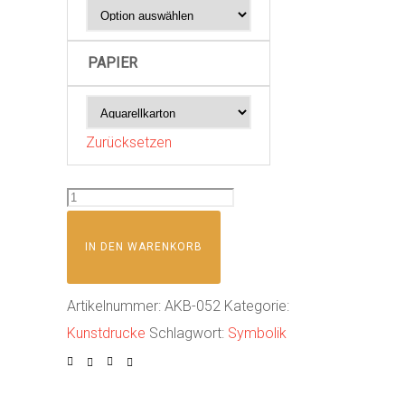
PAPIER
Zurücksetzen
B
e
IN DEN WARENKORB
s
c
h
Artikelnummer:
AKB-052
Kategorie:
ü
Kunstdrucke
Schlagwort:
Symbolik
t
z