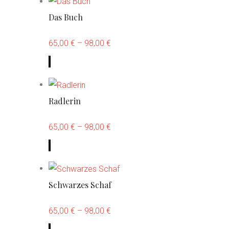
e
Das Buch
s
e
65,00
€
–
98,00
€
s
D
P
i
r
e
o
Radlerin
s
d
e
65,00
€
–
98,00
€
u
s
D
k
P
i
t
r
e
w
o
Schwarzes Schaf
s
e
d
e
i
65,00
€
–
98,00
€
u
s
s
D
k