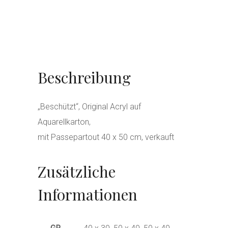
t
M
e
n
g
Beschreibung
e
„Beschützt“, Original Acryl auf
Aquarellkarton,
mit Passepartout 40 x 50 cm, verkauft
Zusätzliche
Informationen