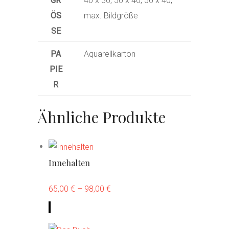
GR
40 x 30, 50 x 40, 50 x 40,
ÖSS
max. Bildgröße
E
PA
Aquarellkarton
PIE
R
Ähnliche Produkte
Innehalten
65,00
€
–
98,00
€
D
i