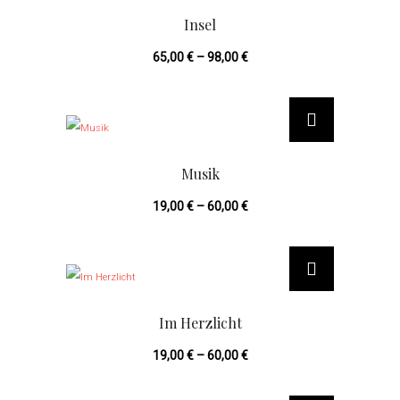
e
Insel
s
65,00
€
–
98,00
€
e
s
D
P
i
r
e
o
Musik
s
d
19,00
€
–
60,00
€
e
u
s
k
D
P
t
i
r
w
e
o
Im Herzlicht
e
s
d
i
19,00
€
–
60,00
€
e
u
s
s
k
D