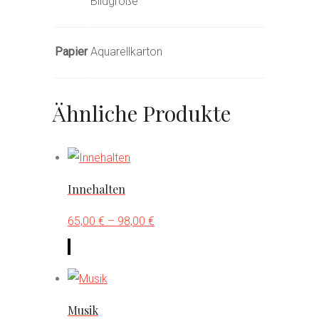
Bildgröße
Papier
Aquarellkarton
Ähnliche Produkte
Innehalten
65,00
€
–
98,00
€
Dieses
Produkt
weist
mehrere
Musik