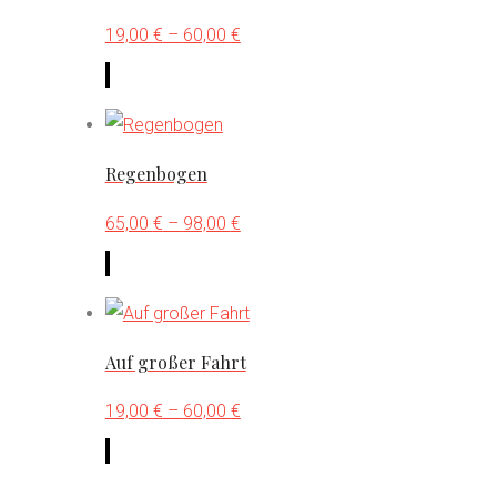
Varianten
19,00
€
–
60,00
€
auf.
Dieses
Die
Produkt
Optionen
weist
können
mehrere
Regenbogen
auf
Varianten
der
65,00
€
–
98,00
€
auf.
Produktseite
Dieses
Die
gewählt
Produkt
Optionen
werden
weist
können
mehrere
Auf großer Fahrt
auf
Varianten
der
19,00
€
–
60,00
€
auf.
Produktseite
Dieses
Die
gewählt
Produkt
Optionen