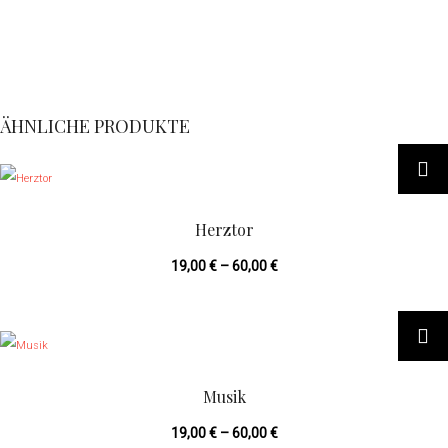
ÄHNLICHE PRODUKTE
D
i
e
Herztor
s
19,00
€
–
60,00
€
e
s
D
P
i
r
e
o
Musik
s
d
19,00
€
–
60,00
€
e
u