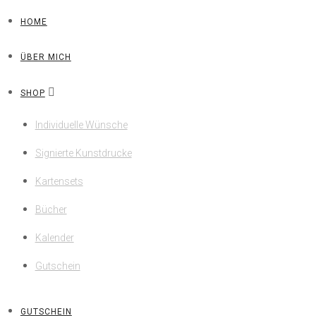
HOME
ÜBER MICH
SHOP
Individuelle Wünsche
Signierte Kunstdrucke
Kartensets
Bücher
Kalender
Gutschein
GUTSCHEIN