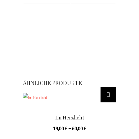
ÄHNLICHE PRODUKTE
Dieses
Produkt
weist
mehrere
Im Herzlicht
Varianten
19,00
€
–
60,00
€
auf.