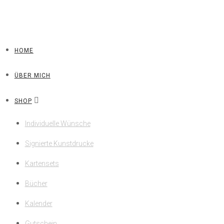
HOME
ÜBER MICH
SHOP
Individuelle Wünsche
Signierte Kunstdrucke
Kartensets
Bücher
Kalender
Gutschein