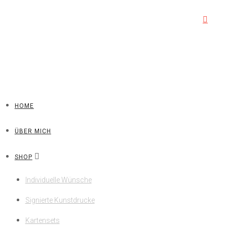
HOME
ÜBER MICH
SHOP
Individuelle Wünsche
Signierte Kunstdrucke
Kartensets